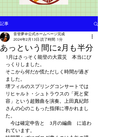
記事
音登夢＠公式ホームページ完成
2024年2月13日
読了時間: 1分
あっという間に2月も半分
1月はさっそく能登の大震災　本当にび
っくりしました。
そこから何だか慌ただしく時間が過ぎ
ました。
堺フィルのスプリングコンサートでは
リヒャルト・シュトラウスの「死と変
容」という超難曲を演奏。上田真紀郎
さんの心のこもった指揮に導かれまし
た。
　今は確定申告と　3月の編曲　に追わ
れています。