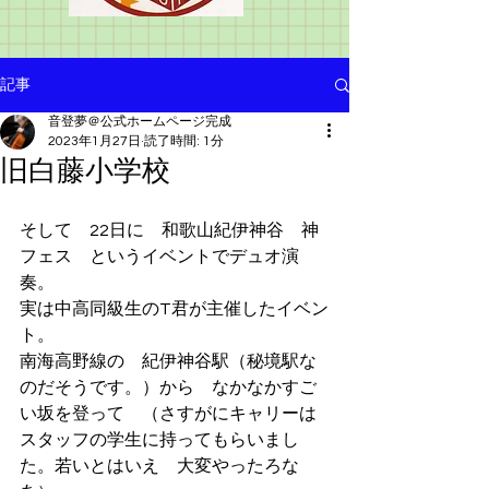
記事
音登夢＠公式ホームページ完成
2023年1月27日
読了時間: 1分
旧白藤小学校
そして　22日に　和歌山紀伊神谷　神
フェス　というイベントでデュオ演
奏。
実は中高同級生のT君が主催したイベン
ト。
南海高野線の　紀伊神谷駅（秘境駅な
のだそうです。）から　なかなかすご
い坂を登って　（さすがにキャリーは
スタッフの学生に持ってもらいまし
た。若いとはいえ　大変やったろな