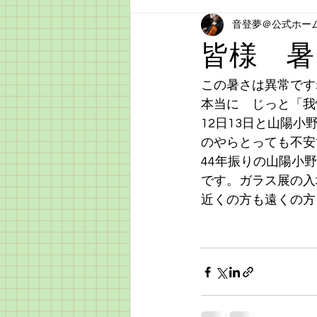
音登夢＠公式ホー
皆様 暑
この暑さは異常です
本当に　じっと「我
12日13日と山陽
のやらとっても不安
44年振りの山陽小
です。ガラス展の入
近くの方も遠くの方