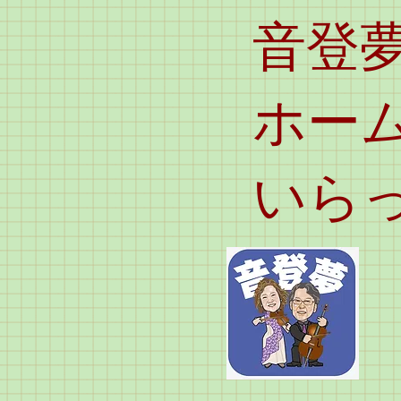
​音登
ホー
いら