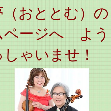
夢（おととむ）の
ムページへ よう
っしゃいませ！