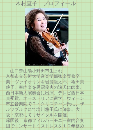
​木村直子 プロフィール
山口県山陽小野田市生まれ
京都市立芸術大学音楽学部弦楽専修卒
業 ヴァイオリンを岩淵龍太郎、亀田美
佐子、室内楽を黒沼俊夫の諸氏に師事。
西日本新人演奏会に出演、テレビ西日本
賞受賞。オーストリアに留学、ウィーン
市立音楽院でＴ・クリスチャン氏に、ザ
ルツブルクにて塩川悠子氏に師事。大
阪・京都にてリサイタルを開催、
帰国後 京都フィルハーモニー室内合奏
団でコンサートミストレスを１０年務め