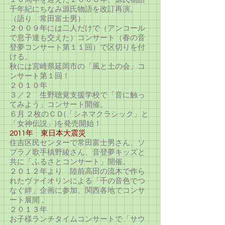
千年紀にちなみ源氏物語を改訂再演。
（語り 常田富士男）
２００９年には二人だけで（アンコール
で息子達も交えた）コンサート（春の音
登夢コンサート第１１回）で区切りを付
ける。
秋には宮崎県延岡市の「風と土の会」コ
ンサート第１回！
２０１０年
３／２ 生野聴覚支援学校で「音に触っ
てみよう」コンサート開催。
６月 ２枚のＣＤ(「シネマクラシック」と
「女神伝説」)を発売開始！
2011年 東日本大震災
住吉区民センターで常田富士男さん、ソ
プラノ歌手槙野綾さん、音登夢キッズと
共に「ふるさとコンサート」開催。
２０１２年より 陸前高田の流木で作ら
れたヴァイオリンによる「千の音色でつ
なぐ絆」企画に参加。関西各地でコンサ
ート展開 。
２０１３年
お子様ランチタイムコンサートで「サウ