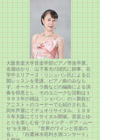
大阪音楽大学音楽学部ピアノ専攻卒業。
名畑ゆかり、山下泰夫の諸氏に師事。在
学中エリアーヌ・リシュパン氏による公
開レッスンを受講。ピアノ曲のみなら
ず、オーケストラ曲などの編曲による演
奏を得意とし、そのユニークな活動は１
９９３年の雑誌「ショパン」の＜新鋭ピ
アニスト＞のコーナーでも紹介される。
同年芦屋にてデュオリサイタル、１９９
５年大阪にてリサイタル開催。音楽とゆ
とりを楽しむ会“フロインデ・デア・ムー
セ”を主催し、『世界のワインと音楽の
会』、『白鷹禄水苑利き酒コンサート』