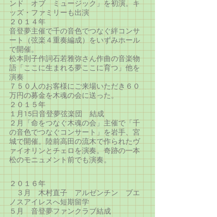
ンド オブ ミュージック」を初演。キ
ッズ・ファミリーも出演
２０１４年
音登夢主催で千の音色でつなぐ絆コンサ
ート（弦楽４重奏編成）をいずみホール
で開催。
松本則子作詞石若雅弥さん作曲の音楽物
語「ここに生まれる夢ここに育つ」他を
演奏
７５０人のお客様にご来場いただき６０
万円の募金を木魂の会に送った。
２０１５年
１月15日音登夢弦楽団 結成
２月「命をつなぐ木魂の会」主催で「千
の音色でつなぐコンサート」を岩手、宮
城で開催。陸前高田の流木で作られたヴ
ァイオリンとチェロを演奏。奇跡の一本
松のモニュメント前でも演奏。
２０１６年
３月 木村直子 アルゼンチン ブエ
ノスアイレスへ短期留学
５月 音登夢ファンクラブ結成