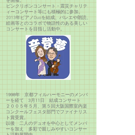
を開催。
ピンクリボンコンサート・震災チャリテ
ィーコンサート等にも積極的に参加。
2013年ピアノDuoを結成、バレエや朗読、
絵画等とのコラボで物語性のある美しい
コンサートを目指し活動中。
1998年 京都フィルハーモニーのメンバ
ーを経て 3月11日 結成コンサート
２００５年５月、第５回大阪国際室内楽
コンクールフェスタ部門でファイナリス
ト賞受賞。
以後 二人のデュオを中心としてメンバ
ーを加え 多彩で親しみやすいコンサー
ト活動展開中