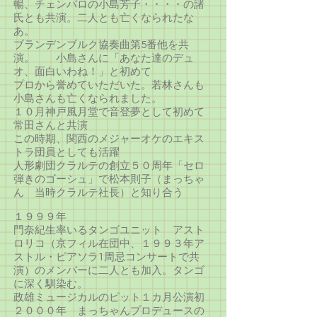
暢、チェンバロの小島芳子・・・・の諸
氏とも共演。二人とも亡くなられたな
あ。
ブランデンブルク協奏曲第5番他を共
演。 小島さんに「あなた達のデュ
オ、面白いわね！」と初めて
プロから誉めていただいた。若林さんも
小島さんも亡くなられました。
１０月神戸風月堂で音登夢として初めて
常田さんと共演
この時期、関西のメジャーオケのエキス
トラ団員としても活躍
人形劇団クラルテの創立５０周年「セロ
弾きのゴーシュ」で松本則子（まっちゃ
ん 当時クラルテ社長）と知り合う
１９９９年
門奈紀生率いるタンゴユニット アスト
ロリコ（京フィル在団中、１９９３年ア
ストル・ピアソラ1周忌コンサートで共
演）のメンバーに二人とも加入。タンゴ
に深く馴染む。
政雄ミュージカルのピット１カ月公演初
２０００年 まっちゃんプロデュースの