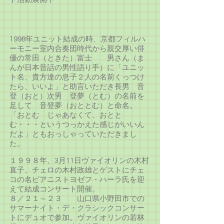
1998年ユニット結成の時、京都フィルハ
ーモニー室内合奏団時代から親交厚い俳
優の常田（ときた）富士 男さん（ま
んが日本昔話の男性語り手）に「ユニッ
ト名、貴方達の息子２人の名前くっつけ
たら、いいよ」と助言いただき長男 音
登（おと）次男 登夢（とむ）の名前を
足して 音登夢（おととむ）と命名。
「おとむ じゃあなくて、おとと
む・・・というつっかえた感じがいいん
だよ」ともおっしゃっていただきまし
た。
１９９８年、3月11日ヴァイオリンの木村
直子、チェロの木村政雄とゲストにチェ
コの名ピアニストヨゼフ・ハーラ氏を迎
えて結成コンサート開催。
８／２１～２３ 山口県小野田市での
サマーナイト・デ・クラシックコンサー
トにデュオで参加。ヴァイオリンの若林