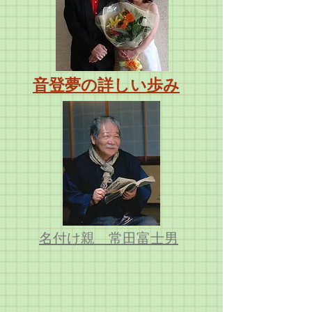
​音登夢の詳しい歩み
​名付け親 常田富士男