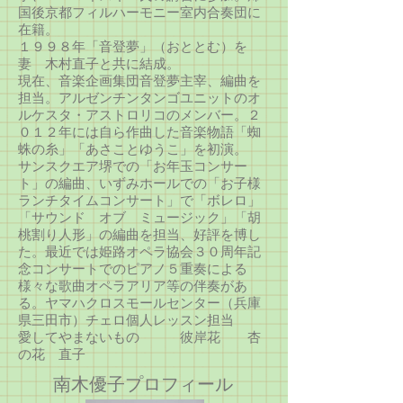
国後京都フィルハーモニー室内合奏団に
在籍。
１９９８年「音登夢」（おととむ）を
妻 木村直子と共に結成。
現在、音楽企画集団音登夢主宰、編曲を
担当。アルゼンチンタンゴユニットのオ
ルケスタ・アストロリコのメンバー。２
０１２年には自ら作曲した音楽物語「蜘
蛛の糸」「あさことゆうこ」を初演。
サンスクエア堺での「お年玉コンサー
ト」の編曲、いずみホールでの「お子様
ランチタイムコンサート」で「ボレロ」
「サウンド オブ ミュージック」「胡
桃割り人形」の編曲を担当、好評を博し
た。最近では姫路オペラ協会３０周年記
念コンサートでのピアノ５重奏による
様々な歌曲オペラアリア等の伴奏があ
る。ヤマハクロスモールセンター（兵庫
県三田市）チェロ個人レッスン担当
​愛してやまないもの 彼岸花 杏
の花 直子
​南木優子プロフィール