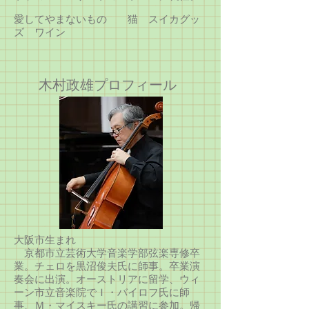
愛してやまないもの 猫 スイカグッ
ズ ワイン
​木村政雄プロフィール
大阪市生まれ
京都市立芸術大学音楽学部弦楽専修卒
業。チェロを黒沼俊夫氏に師事。卒業演
奏会に出演。オーストリアに留学、ウィ
ーン市立音楽院でＩ・バイロフ氏に師
事、Ｍ・マイスキー氏の講習に参加。帰