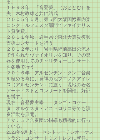
る。
１９９８年 「音登夢」（おととむ）を
夫 木村政雄と共に結成
２００５年５月、第５回大阪国際室内楽
コンクールフェスタ部門でファイナリス
ト賞受賞。
２０１１年秋、岩手県で東北大震災復興
支援コンサートを行う
２０１２年より 岩手県陸前高田の流木
で作られたヴァイオリンを知り、その楽
器を使用してのチャリティーコンサート
を各地で行う
２０１６年 アルゼンチン・タンゴ音楽
を極める為に、発祥の地ブエノスアイレ
ス（アルゼンチン）に渡り 現地の著名
アーティストとコンサートを開催。好評
を博す。
現在 音登夢主宰 タンゴ・コケー
タ オルケスタ・アストロリコ等でも演
奏活動を展開。
アマテュア合奏団の指導も積極的に行っ
ている。
​2023年9月より セントマーチンオーケス
トラの コンサートミストレスに就任。