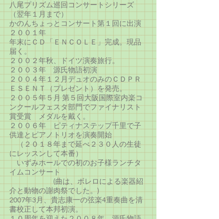
八尾プリズム巡回コンサートシリーズ
（翌年１月まで）
かのんちょっとコンサート第１回に出演
２００１年
年末にＣＤ「ＥＮＣＯＬＥ」完成。現品
届く。
２００２年秋、ドイツ演奏旅行。
２００３年 源氏物語初演
２００４年１２月デュオのみのＣＤＰＲ
ＥＳＥＮＴ（プレゼント）を発売。
２００５年５月 第５回大阪国際室内楽コ
ンクールフェスタ部門でファイナリスト
賞受賞 メダルを戴く。
２００６年 ピティナステップ千里で子
供達とピアノトリオを演奏開始
（２０１８年まで延べ２３０人の生徒
にレッスンして本番）
いずみホールでの初のお子様ランチタ
イムコンサート
(曲は、ボレロによる楽器紹
介と動物の謝肉祭でした。)
2007年3月、貴志康一の弦楽4重奏曲を清
書校正して本邦初演。
１０周年を迎えた２００８年、源氏物語