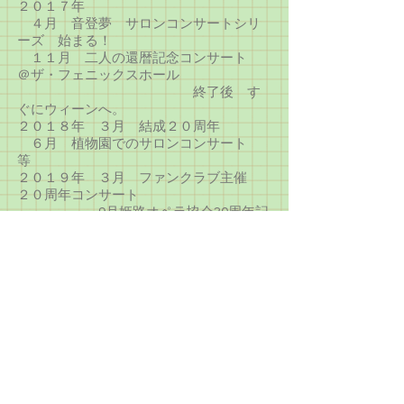
２０１７年
４月 音登夢 サロンコンサートシリ
ーズ 始まる！
１１月 二人の還暦記念コンサート
＠ザ・フェニックスホール
終了後 す
ぐにウィーンへ。
２０１８年 ３月 結成２０周年
６月 植物園でのサロンコンサート
等
２０１９年 ３月 ファンクラブ主催
２０周年コンサート
9月姫路オペラ協会30周年記
念コンサート 音登夢ピアノ5重奏で伴奏
２０２０年 2月 堺市立栂文化会館 美
原文化会館で演奏
3月末より コロナ禍の始まり。世界
は大混乱。
​ 音楽業界も大いなる打撃を受ける。
我々も4月5月は全く空白状態。打
開策考えつつあがく。
​2021年 ２月に
音登夢ほろ酔いチャン
ネル
を配信開始